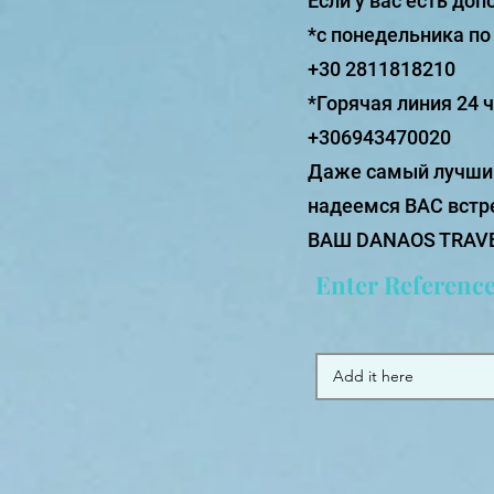
Если у вас есть до
*с понедельника по с
+30 2811818210
*Горячая линия 24
+306943470020
Даже самый лучший
надеемся ВАС встр
ВАШ DANAOS TRAVEL
Enter Referenc